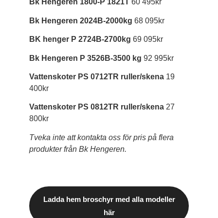
Bk Hengeren 1800-P 1821T
60 495kr
Bk Hengeren 2024B-2000kg
68 095kr
BK henger P 2724B-2700kg
69 095kr
Bk Hengeren P 3526B-3500 kg
92 995kr
Vattenskoter PS 0712TR ruller/skena
19
400kr
Vattenskoter PS 0812TR ruller/skena
27
800kr
Tveka inte att kontakta oss för pris på flera
produkter från Bk Hengeren.
Ladda hem broschyr med alla modeller
här