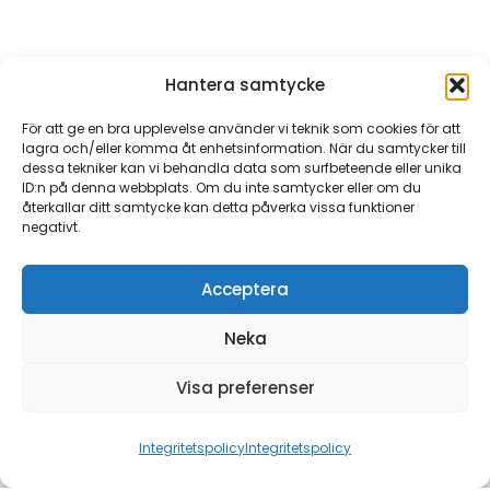
Hantera samtycke
2023: Första uppdaterade
För att ge en bra upplevelse använder vi teknik som cookies för att
lagra och/eller komma åt enhetsinformation. När du samtycker till
Fred 25 Cabin levereras
dessa tekniker kan vi behandla data som surfbeteende eller unika
ID:n på denna webbplats. Om du inte samtycker eller om du
2023 lanseras den uppdaterade
återkallar ditt samtycke kan detta påverka vissa funktioner
versionen av Fred 25. Lättare, snabbare
negativt.
och smartare än någonsin.
Acceptera
Neka
Visa preferenser
Integritetspolicy
Integritetspolicy