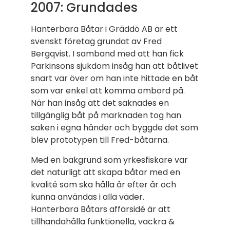
2007: Grundades
Hanterbara Båtar i Gräddö AB är ett
svenskt företag grundat av Fred
Bergqvist. I samband med att han fick
Parkinsons sjukdom insåg han att båtlivet
snart var över om han inte hittade en båt
som var enkel att komma ombord på.
När han insåg att det saknades en
tillgänglig båt på marknaden tog han
saken i egna händer och byggde det som
blev prototypen till Fred-båtarna.
Med en bakgrund som yrkesfiskare var
det naturligt att skapa båtar med en
kvalité som ska hålla år efter år och
kunna användas i alla väder.
Hanterbara Båtars affärsidé är att
tillhandahålla funktionella, vackra &