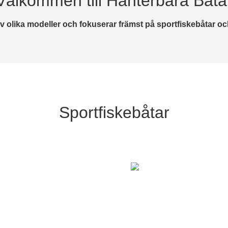
Välkommen till Hanterbara Båta
av olika modeller och fokuserar främst på sportfiskebåtar oc
Sportfiskebåtar