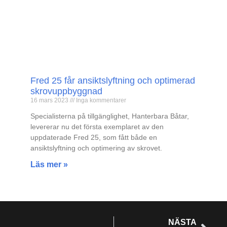
Fred 25 får ansiktslyftning och optimerad
skrovuppbyggnad
16 mars 2023
Inga kommentarer
Specialisterna på tillgänglighet, Hanterbara Båtar,
levererar nu det första exemplaret av den
uppdaterade Fred 25, som fått både en
ansiktslyftning och optimering av skrovet.
Läs mer »
NÄSTA